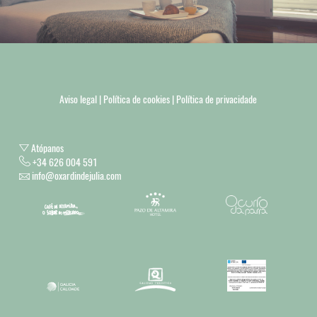
Aviso legal
| Política de cookies
| Política de privacidade
Atópanos
+34 626 004 591
info@oxardindejulia.com