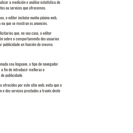
lizar a medición e análise estatística do
utos ou servizos que ofrecemos.
aso, o editor incluíse nunha páxina web,
a na que se mostran os anuncios.
citarios que, no seu caso, o editor
ción sobre o comportamento dos usuarios
rar publicidade en función do mesmo.
onada coa linguaxe, o tipo de navegador
 a fin de introducir melloras e
 de publicidade.
s ofrecidos por este sitio web; evita que o
n e dos servizos prestados a través deste