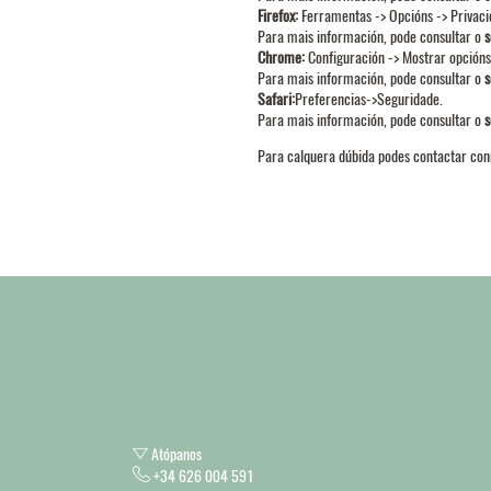
Firefox
:
Ferramentas -> Opcións -> Privacid
Para mais información, pode consultar o
s
Chrome
:
Configuración -> Mostrar opcións
Para mais información, pode consultar o
s
Safari
:
Preferencias->Seguridade.
Para mais información, pode consultar o
s
Para calquera dúbida podes contactar con
Atópanos
+34 626 004 591