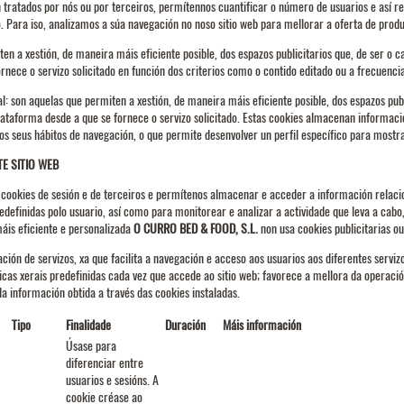
n tratados por nós ou por terceiros, permítennos cuantificar o número de usuarios e así rea
o. Para iso, analizamos a súa navegación no noso sitio web para mellorar a oferta de prod
ten a xestión, de maneira máis eficiente posible, dos espazos publicitarios que, de ser o c
rnece o servizo solicitado en función dos criterios como o contido editado ou a frecuenci
 son aquelas que permiten a xestión, de maneira máis eficiente posible, dos espazos publi
plataforma desde a que se fornece o servizo solicitado. Estas cookies almacenan informa
dos seus hábitos de navegación, o que permite desenvolver un perfil específico para most
TE SITIO WEB
on cookies de sesión e de terceiros e permítenos almacenar e acceder a información relaci
redefinidas polo usuario, así como para monitorear e analizar a actividade que leva a cabo,
áis eficiente e personalizada
O CURRO BED & FOOD, S.L.
non usa cookies publicitarias ou
ión de servizos, xa que facilita a navegación e acceso aos usuarios aos diferentes servizo
icas xerais predefinidas cada vez que accede ao sitio web; favorece a mellora da operació
da información obtida a través das cookies instaladas.
Tipo
Finalidade
Duración
Máis información
Úsase para
diferenciar entre
usuarios e sesións. A
cookie créase ao