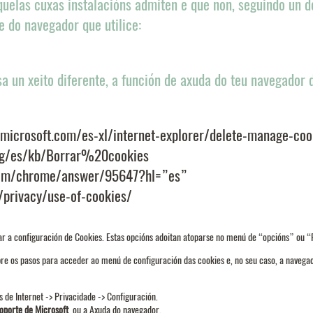
uelas cuxas instalacións admiten e que non, seguindo un d
 do navegador que utilice:
 un xeito diferente, a función de axuda do teu navegador 
microsoft.com/es-xl/internet-explorer/delete-manage-co
org/es/kb/Borrar%20cookies
com/chrome/answer/95647?hl=”es”
privacy/use-of-cookies/
 a configuración de Cookies. Estas opcións adoitan atoparse no menú de “opcións” ou “
re os pasos para acceder ao menú de configuración das cookies e, no seu caso, a navega
de Internet -> Privacidade -> Configuración.
oporte de Microsoft
ou a Axuda do navegador.