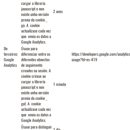
cargar a librería
javascript e non
2 anos
existe unha versión
previa da cookie _
ga. A cookie
actualízase cada vez
que envia os datos a
Google Analytics.
De
Úsase para
terceiros:
diferenciar entre os
https://developers.google.com/analytics
Google
diferentes obxectos
usage?hl=es-419
Analytics
de seguimento
creados na sesión. A
cookie créase ao
cargar a librería
1 minuto
javascript e non
existe unha versión
previa da cookie _
gat. A cookie
actualízase cada vez
que envia os datos a
Google Analytics.
Úsase para distinguir
1 día