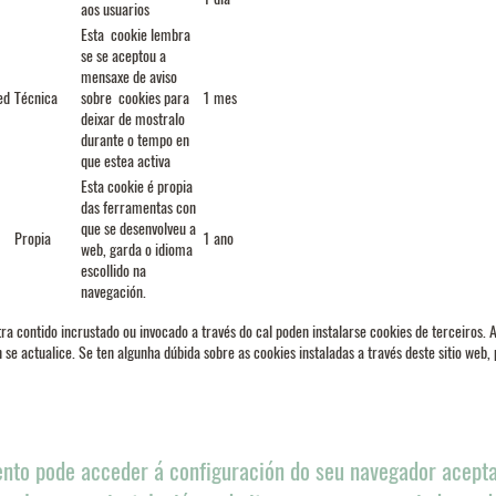
aos usuarios
Esta cookie lembra
se se aceptou a
mensaxe de aviso
ed
Técnica
sobre cookies para
1 mes
deixar de mostralo
durante o tempo en
que estea activa
Esta cookie é propia
das ferramentas con
que se desenvolveu a
Propia
1 ano
web, garda o idioma
escollido na
navegación.
a contido incrustado ou invocado a través do cal poden instalarse cookies de terceiros. 
n se actualice. Se ten algunha dúbida sobre as cookies instaladas a través deste sitio web
to pode acceder á configuración do seu navegador acepta