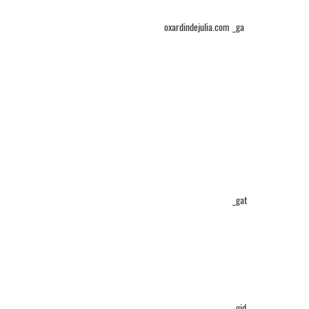
oxardindejulia.com
_ga
_gat
_gid