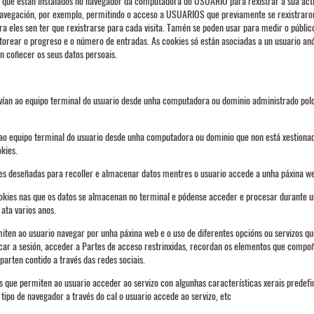
o que están instalados no navegador da computadora do USUARIO para rexistrar a súa acti
navegación, por exemplo, permitindo o acceso a USUARIOS que previamente se rexistraron
 eles sen ter que rexistrarse para cada visita. Tamén se poden usar para medir o público
torear o progreso e o número de entradas. As cookies só están asociadas a un usuario an
n coñecer os seus datos persoais.
nvían ao equipo terminal do usuario desde unha computadora ou dominio administrado polo
n ao equipo terminal do usuario desde unha computadora ou dominio que non está xestionad
kies.
kies deseñadas para recoller e almacenar datos mentres o usuario accede a unha páxina w
cookies nas que os datos se almacenan no terminal e pódense acceder e procesar durante u
ata varios anos.
iten ao usuario navegar por unha páxina web e o uso de diferentes opcións ou servizos que
ficar a sesión, acceder a Partes de acceso restrinxidas, recordan os elementos que comp
parten contido a través das redes sociais.
s que permiten ao usuario acceder ao servizo con algunhas características xerais predefin
 tipo de navegador a través do cal o usuario accede ao servizo, etc