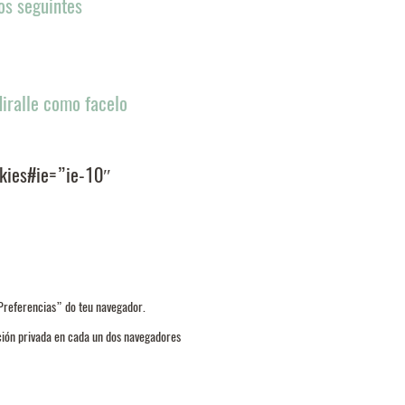
os seguintes
diralle como facelo
okies#ie=”ie-10″
Preferencias” do teu navegador.
ción privada en cada un dos navegadores