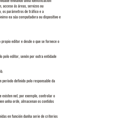
vidade enviando unha identificación
, acceso ás áreas, servizos ou
, os parámetros de tráfico e a
ónimo ea súa computadora ou dispositivo e
 propio editor e desde o que se fornece o
o polo editor, senón por outra entidade
eb.
n período definido polo responsable da
 existen nel, por exemplo, controlar o
oñen unha orde, almacenan os contidos
idas en función dunha serie de criterios