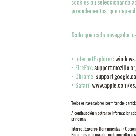
cookies ou seleccionando aq
procedementos, que depende
Dado que cada navegador usa
• InternetExplorer:
windows.
• FireFox:
support.mozilla.
• Chrome:
support.google.
• Safari:
www.apple.com/es/
Todos os navegadores permítenche cambiar
A continuación móstranse información sob
principais:
Internet Explorer
:
Herramientas -> Opcións 
Para mais información, pode consultar o
s